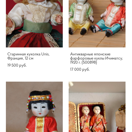
Старинная куколка Unis,
Антикварные японские
Франция, 12 см
фарфоровые куклы Ичиматсу,
1920 г. (500898)
19 500 pуб.
17 000 pуб.