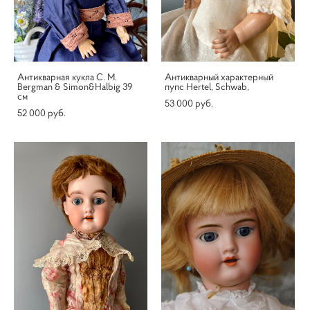
Антикварная кукла C. M.
Антикварный характерный
Bergman & Simon&Halbig 39
пупс Hertel, Schwab,
см
53 000 pуб.
52 000 pуб.