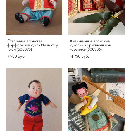
Старинная японская
Антикварные японские
фарфоровая кукла Ичиматсу,
куколки в оригинальной
15 см (500895)
корзинке (500936)
7 900 pуб.
14 750 pуб.