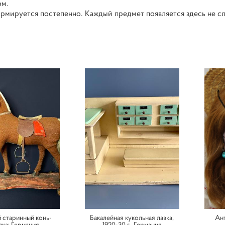
ом.
ормируется постепенно. Каждый предмет появляется здесь не сл
 старинный конь-
Бакалейная кукольная лавка,
Ант
лка; Германия
1920-30 г., Германия