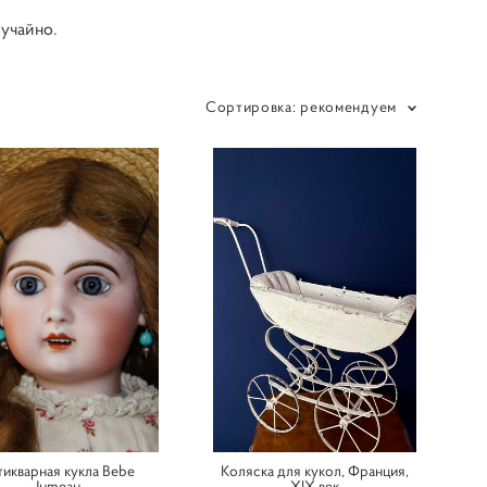
учайно.
Сортировка:
рекомендуем
икварная кукла Bebe
Коляска для кукол, Франция,
Jumeau
XIX век