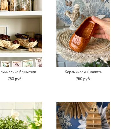
амические башмачки
Керамический лапоть
750 pуб.
750 pуб.