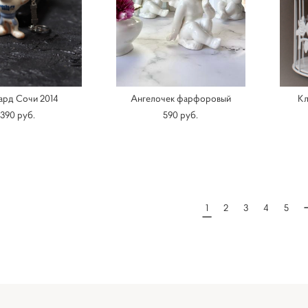
ард Сочи 2014
Ангелочек фарфоровый
Кл
390 pуб.
590 pуб.
1
2
3
4
5