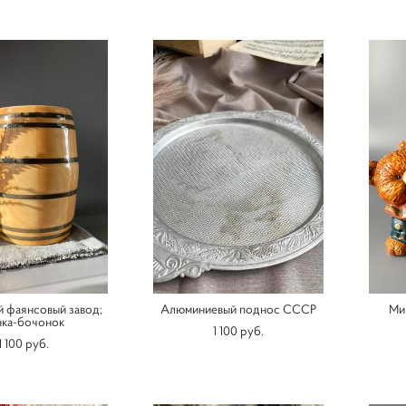
 фаянсовый завод;
Алюминиевый поднос СССР
Ми
нка-бочонок
1 100 pуб.
1 100 pуб.