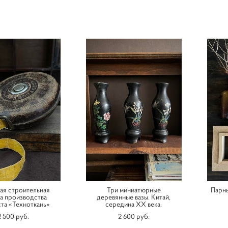
ая строительная
Три миниатюрные
Парн
а производства
деревянные вазы. Китай,
та «Техноткань»
середина XX века.
2 500 pуб.
2 600 pуб.