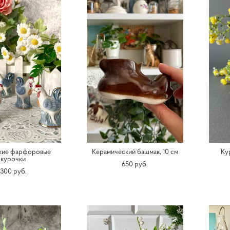
кие фарфоровые
Керамический башмак, 10 см
Ку
курочки
650 pуб.
300 pуб.