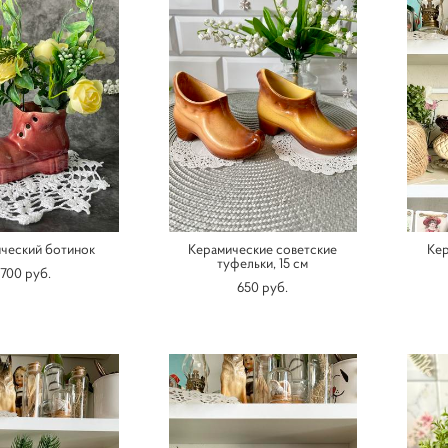
ческий ботинок
Керамические советские
Кер
туфельки, 15 см
700 pуб.
650 pуб.