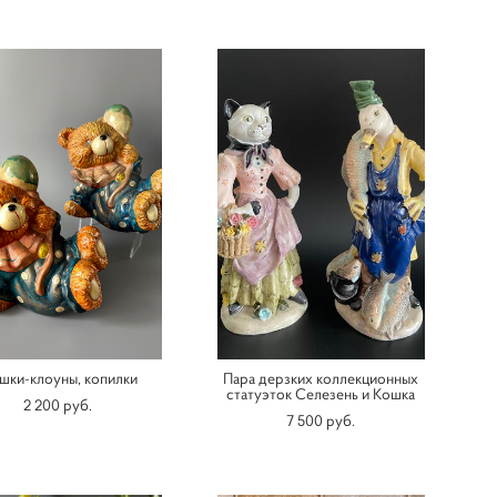
шки-клоуны, копилки
Пара дерзких коллекционных
статуэток Селезень и Кошка
2 200 pуб.
7 500 pуб.