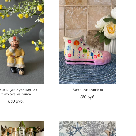
рильщик, сувенирная
Ботинок копилка
фигурка из гипса
370 pуб.
650 pуб.