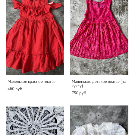
Маленькое красное платье
Маленькое детское платье (на
куклу)
450 pуб.
750 pуб.