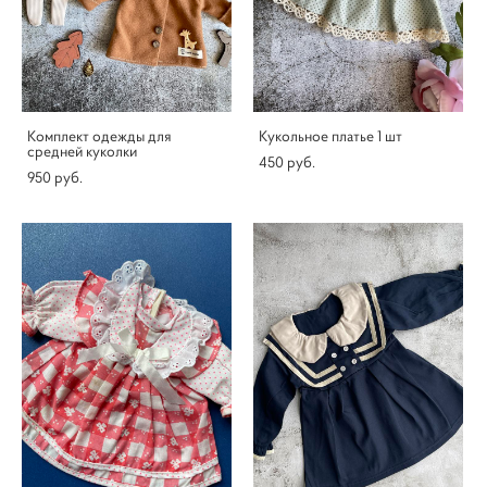
Комплект одежды для
Кукольное платье 1 шт
средней куколки
450 pуб.
950 pуб.