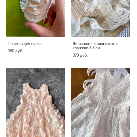
Пинетки для пупса
Винтажное французское
кружево 3.5 см
380 pуб.
370 pуб.