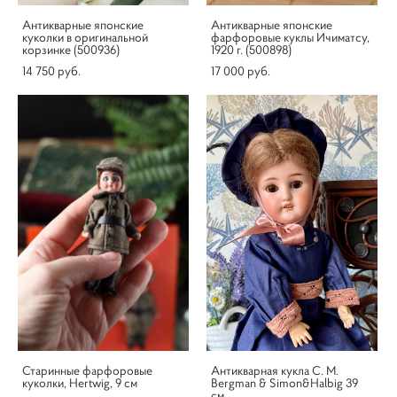
Антикварные японские
Антикварные японские
куколки в оригинальной
фарфоровые куклы Ичиматсу,
корзинке (500936)
1920 г. (500898)
14 750 pуб.
17 000 pуб.
Старинные фарфоровые
Антикварная кукла C. M.
куколки, Hertwig, 9 см
Bergman & Simon&Halbig 39
см