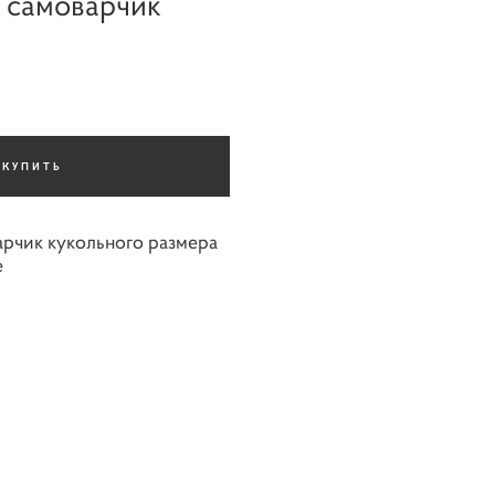
 самоварчик
КУПИТЬ
рчик кукольного размера
е