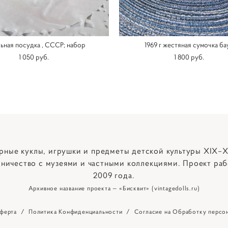
ьная посудка , СССР; набор
1969 г жестяная сумочка ба
1 050 pуб.
1 800 pуб.
рные куклы, игрушки и предметы детской культуры XIX–X
ничество с музеями и частными коллекциями. Проект раб
2009 года.
Архивное название проекта — «Бисквит» (vintagedolls.ru)
ферта
/
Политика Конфиденциальности
/
Согласие на Обработку персо