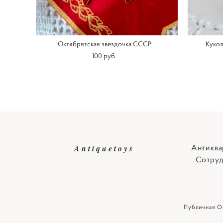
Октябрятская звездочка СССР
Кукол
100 pуб.
Антиква
Antiquetoys
Сотруд
Публичная О