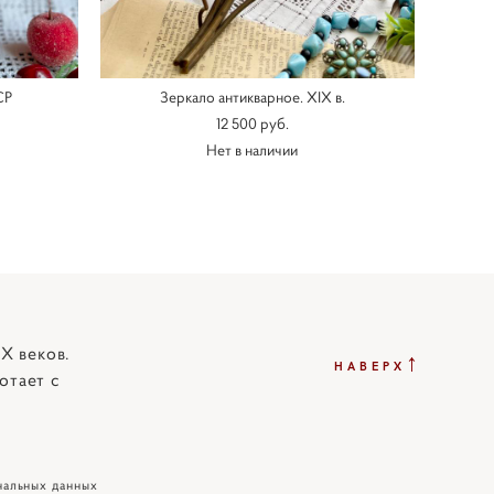
СР
Зеркало антикварное. XIX в.
12 500 pуб.
Нет в наличии
X веков.
↑
НАВЕРХ
отает с
нальных данных