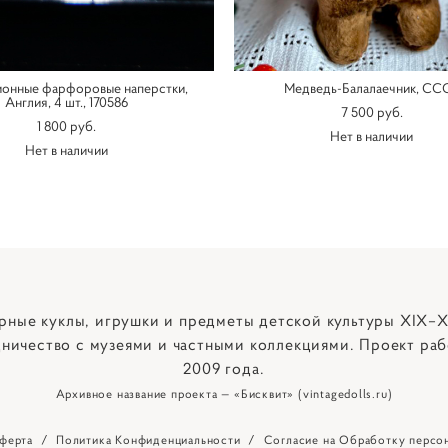
ионные фарфоровые наперстки,
Медведь-Балалаечник, СС
Англия, 4 шт., 170586
7 500 pуб.
1 800 pуб.
Нет в наличии
Нет в наличии
рные куклы, игрушки и предметы детской культуры XIX–X
ничество с музеями и частными коллекциями. Проект раб
2009 года.
Архивное название проекта — «Бисквит» (vintagedolls.ru)
ферта
/
Политика Конфиденциальности
/
Согласие на Обработку персо