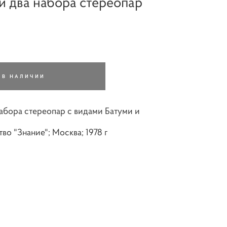
и два набора стереопар
 В НАЛИЧИИ
абора стереопар с видами Батуми и
о "Знание"; Москва; 1978 г