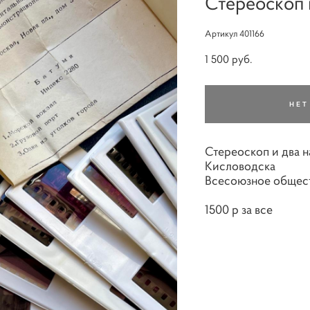
Стереоскоп 
Артикул 401166
1 500 pуб.
НЕТ
Стереоскоп и два н
Кисловодска
Всесоюзное обществ
1500 р за все