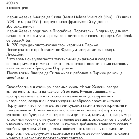
4000 р
в коллекцию
Мария Хелена Виейра да Силва (Maria Helena Vieira da Silva) – (13 июня
1908 – 6 марта 1992) - португальско-французский художник-
абстракционист
Мария Хелена родилась в Лиссабоне, Португалии. В одиннадцать лет
начала серьезно изучать рисунок и живопись в своем городе в Academia
de Belas-Artes.
К 1930 году демонстрировал свои картины в Париже
После краткого пребывания во Франции возвращается назад в
Лиссабон.
В это время она увлекается текстильным дизайном и создает
неповторимые и самобытные тканевые куклы, впоследствии ставшими
национальными брендами Португалии
После войны Виейра да Силва жила и работала в Париже до конца
своей жизни
Своеобразные и очень узнаваемые куклы Марии Хелены всегда
выполнены из ткани на каркасной основе. Ручная вышивка лиц,
простроченные пальчики, использование всегда натуральных
материалов, создание непринужденных образов простых жителей
Португалии - вот то, что делает эти куколки такими неповторимыми и
трогательными. Очень часто в костюмах использовали фетр и кожу,
куколок атрибутировали интересными деталями, такими, как, например,
огромная корзина с петухом на голове девушки, рыбацкая сеть с рыбой
у веселых парней, а то и вовсе - к куколке добавляли тканевого ослика с
улыбкой до ушей. Иногда (если повезет), то можно найти приятный
сюрприз: под фартучком в кармашке на юбке девочки бывает вложена
монетка в несколько португальских сентаво