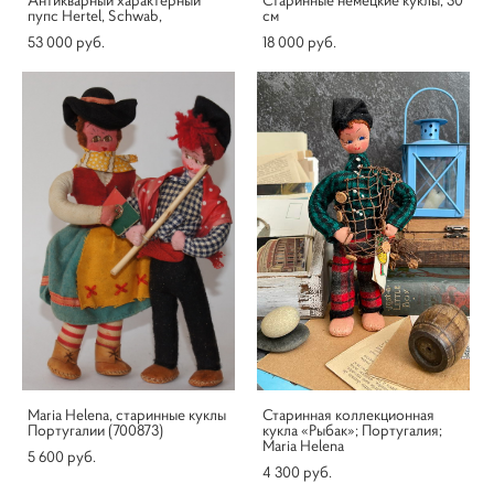
пупс Hertel, Schwab,
см
53 000 pуб.
18 000 pуб.
Maria Helena, старинные куклы
Старинная коллекционная
Португалии (700873)
кукла «Рыбак»; Португалия;
Maria Helena
5 600 pуб.
4 300 pуб.