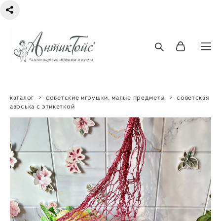
каталог
>
советские игрушки. малые предметы
>
советская
авоська с этикеткой