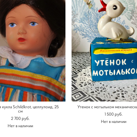
 кукла Schildkrot, целлулоид, 25
Утенок с мотыльком механическ
см
1 500 pуб.
2 700 pуб.
Нет в наличии
Нет в наличии