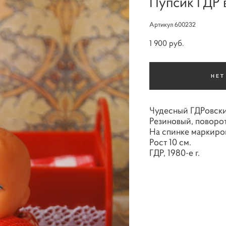
Пупсик ГДР 
Артикул 600232
1 900 pуб.
НЕТ
Чудесный ГДРовски
Резиновый, поворот
На спинке маркиро
Рост 10 см.
ГДР, 1980-е г.