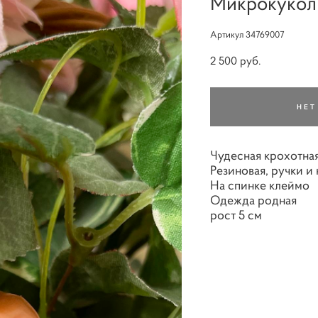
Микрокукол
Артикул 34769007
2 500 pуб.
НЕТ
Чудесная крохотная
Резиновая, ручки и
На спинке клеймо
Одежда родная
рост 5 см