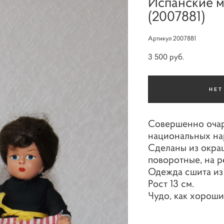
Испанские м
(2007881)
Артикул 2007881
3 500 pуб.
НЕТ
Совершенно очар
национальных на
Сделаны из окраш
поворотные, на р
Одежда сшита из 
Рост 13 см.
Чудо, как хороши