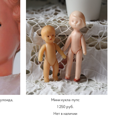
лулоида,
Мини кукла-пупс
1 250 pуб.
Нет в наличии