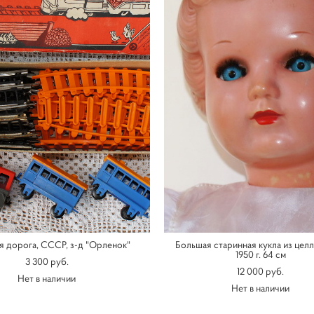
я дорога, СССР, з-д "Орленок"
Большая старинная кукла из цел
1950 г. 64 см
3 300 pуб.
12 000 pуб.
Нет в наличии
Нет в наличии