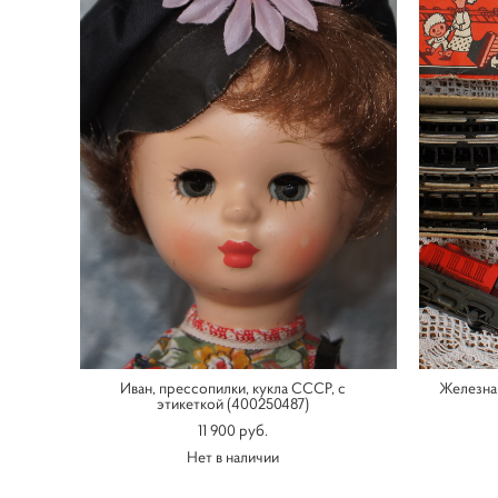
Иван, прессопилки, кукла СССР, с
Железна
этикеткой (400250487)
11 900 pуб.
Нет в наличии