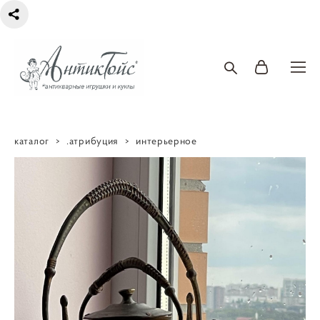
каталог
>
.атрибуция
>
интерьерное