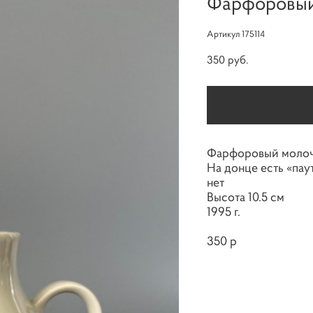
Фарфоровый
Артикул 175114
350 pуб.
Фарфоровый молоч
На донце есть «пау
нет
Высота 10.5 см
1995 г.
350 р