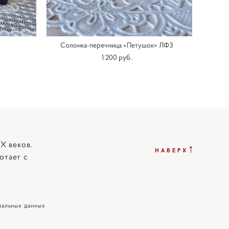
Солонка-перечница «Петушок» ЛФЗ
1 200 pуб.
X веков.
↑
НАВЕРХ
отает с
нальных данных