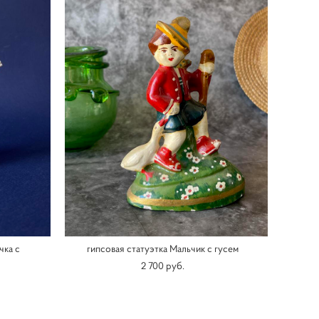
чка с
гипсовая статуэтка Мальчик с гусем
2 700 pуб.