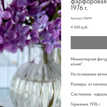
фарфоровая 
1976 г.
Артикул 170699
4 300 pуб.
Миниатюрная фигур
кочке".
На основании ветки
Размеры: от кончика
Состояние - идеаль
Германия, 1976 г.