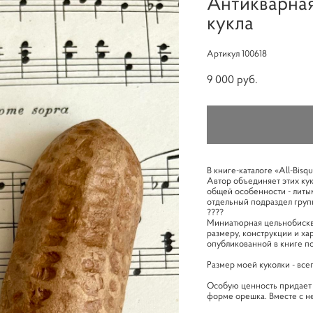
Антикварна
кукла
Артикул 100618
9 000 pуб.
В книге-каталоге «All-Bisq
Автор объединяет этих кук
общей особенности - литым
отдельный подраздел груп
????
Миниатюрная цельнобискви
размеру, конструкции и ха
опубликованной в книге п
Размер моей куколки - всег
Особую ценность придает 
форме орешка. Вместе с н