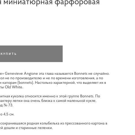
я миниатюрная фарфоровая
КУПИТЬ
ue» Genevieve Angione эта глава называется Bonnets не случайно.
ол не по производителю и не по времени изготовления, а по
 капорам (bonnets). Настолько характерной, что выделяет их в
пы Old White.
тная куколка относится именно к этой группе Bonnets. По
рактеру лепки она очень близка к самой маленькой кукле,
од № 73.
о 4,5 см.
сохранившаяся родная колыбелька из прессованного картона в
ей дошли и старинные пеленки.