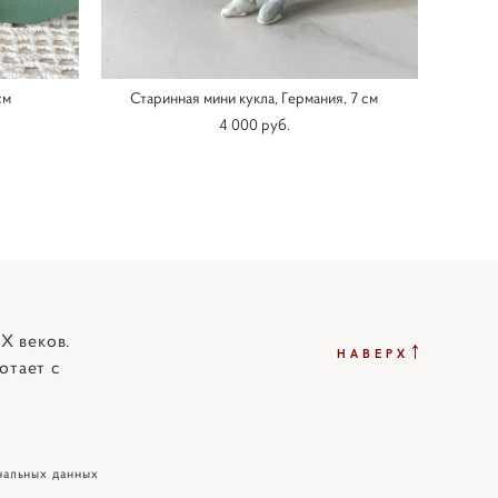
см
Старинная мини кукла, Германия, 7 см
4 000 pуб.
X веков.
↑
НАВЕРХ
отает с
нальных данных